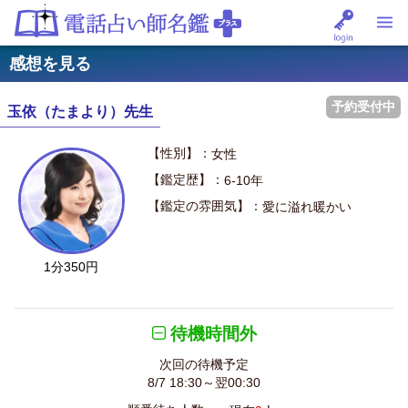
感想を見る
予約受付中
玉依（たまより）先生
【性別】：
女性
【鑑定歴】：
6-10年
【鑑定の雰囲気】：
愛に溢れ暖かい
1分350円
待機時間外
次回の待機予定
8/7 18:30～翌00:30