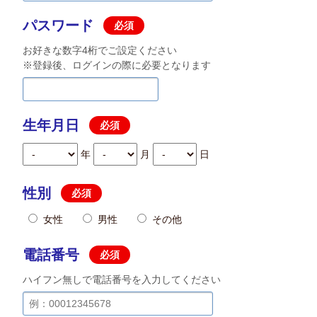
パスワード
必須
お好きな数字4桁でご設定ください
※登録後、ログインの際に必要となります
生年月日
必須
年
月
日
性別
必須
女性
男性
その他
電話番号
必須
ハイフン無しで電話番号を入力してください