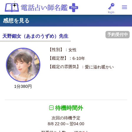
感想を見る
予約受付中
天野鈿女（あまのうずめ）先生
【性別】：
女性
【鑑定歴】：
6-10年
【鑑定の雰囲気】：
愛に溢れ暖かい
1分380円
待機時間外
次回の待機予定
8/8 22:00～翌04:00