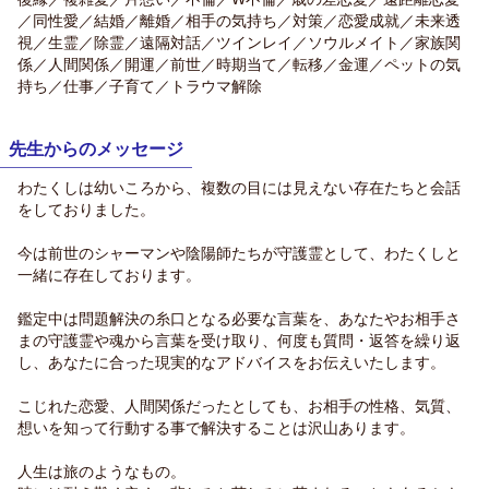
／同性愛／結婚／離婚／相手の気持ち／対策／恋愛成就／未来透
視／生霊／除霊／遠隔対話／ツインレイ／ソウルメイト／家族関
係／人間関係／開運／前世／時期当て／転移／金運／ペットの気
持ち／仕事／子育て／トラウマ解除
先生からのメッセージ
わたくしは幼いころから、複数の目には見えない存在たちと会話
をしておりました。
今は前世のシャーマンや陰陽師たちが守護霊として、わたくしと
一緒に存在しております。
鑑定中は問題解決の糸口となる必要な言葉を、あなたやお相手さ
まの守護霊や魂から言葉を受け取り、何度も質問・返答を繰り返
し、あなたに合った現実的なアドバイスをお伝えいたします。
こじれた恋愛、人間関係だったとしても、お相手の性格、気質、
想いを知って行動する事で解決することは沢山あります。
人生は旅のようなもの。