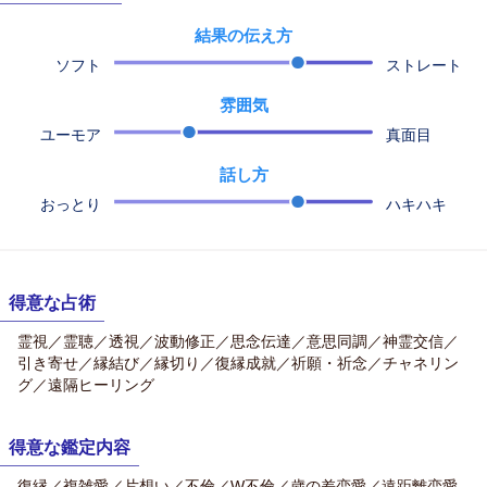
結果の伝え方
ソフト
ストレート
雰囲気
ユーモア
真面目
話し方
おっとり
ハキハキ
得意な占術
霊視／霊聴／透視／波動修正／思念伝達／意思同調／神霊交信／
引き寄せ／縁結び／縁切り／復縁成就／祈願・祈念／チャネリン
グ／遠隔ヒーリング
得意な鑑定内容
復縁／複雑愛／片想い／不倫／W不倫／歳の差恋愛／遠距離恋愛