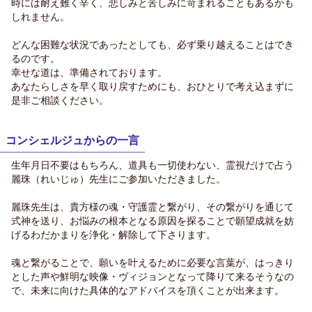
時には耐え難く辛く、悲しみと苦しみに苛まれることもあるかも
しれません。
どんな困難な状況であったとしても、必ず乗り越えることはでき
るのです。
幸せな道は、準備されております。
あなたらしさを早く取り戻すためにも、おひとりで考え込まずに
是非ご相談ください。
コンシェルジュからの一言
生年月日不要はもちろん、道具も一切使わない、霊視だけで占う
麗珠（れいじゅ）先生にご参加いただきました。
麗珠先生は、貴方様の魂・守護霊と繋がり、その繋がりを通じて
式神を送り、お悩みの根本となる原因を探ることで願望成就を妨
げるわだかまりを浄化・解除して下さります。
魂と繋がることで、願いを叶えるために必要な言葉が、はっきり
とした声や鮮明な映像・ヴィジョンとなって降りて来るそうなの
で、未来に向けた具体的なアドバイスを頂くことが出来ます。