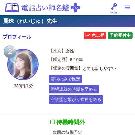
麗珠（れいじゅ）先生
急上昇
予約受付中
プロフィール
【性別】
女性
【鑑定歴】
6-10年
【鑑定の雰囲気】
とても話しやすい
霊視のみで鑑定
380円/1分
願望成就の時期を早める
守護霊と繋がり式神を送る
待機時間外
次回の待機予定