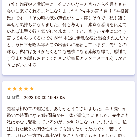
（笑）昨夜彼と電話中に、会いたいなーと言ったら今月もまた
会いに来てくれることになりました^_^先生の言う通り『神様彼
氏』です！！その時の彼の声色がすごく嬉しそうで、私も凄く
幸せな気持ちになりました。何も考えず、素直な感情を伝えて
いれば上手く行く気がして来ました！と、言うか先生にはそう
言ってもらってるのですが^^;本当に素敵な彼と出会えたんだな
と、毎日幸せ噛み締めこの出会いに感謝しています。先生との
縁も、私にはありがたくとても勉強になる素敵な縁で、感謝で
す♡またお話しさせてください♡毎回アフターメールありがと
うございます♡
★★★★★
M.M様
2023-03-30 19:43:05
先程は初めての鑑定を、ありがとうございました。ユキ先生が
鑑定の時間になる1時間前から、体が震えていました。先生にも
私はかなり緊張しているのが、お判りになったと思います。私
は別れた彼との関係性をとても知りたかったのです、苦しく
て。けれど一方では真実が判ることが怖くもありました。散々