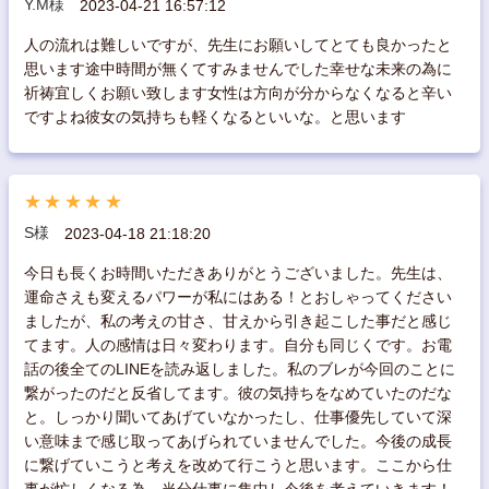
Y.M様
2023-04-21 16:57:12
人の流れは難しいですが、先生にお願いしてとても良かったと
思います途中時間が無くてすみませんでした幸せな未来の為に
祈祷宜しくお願い致します女性は方向が分からなくなると辛い
ですよね彼女の気持ちも軽くなるといいな。と思います
★★★★★
S様
2023-04-18 21:18:20
今日も長くお時間いただきありがとうございました。先生は、
運命さえも変えるパワーが私にはある！とおしゃってください
ましたが、私の考えの甘さ、甘えから引き起こした事だと感じ
てます。人の感情は日々変わります。自分も同じくです。お電
話の後全てのLINEを読み返しました。私のブレが今回のことに
繋がったのだと反省してます。彼の気持ちをなめていたのだな
と。しっかり聞いてあげていなかったし、仕事優先していて深
い意味まで感じ取ってあげられていませんでした。今後の成長
に繋げていこうと考えを改めて行こうと思います。ここから仕
事が忙しくなる為、当分仕事に集中し今後を考えていきます！