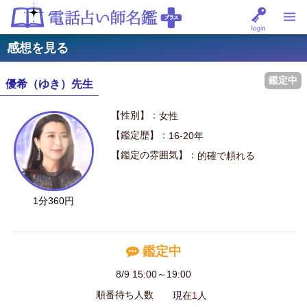
感想を見る
鑑定中
優希（ゆき）先生
【性別】：
女性
【鑑定歴】：
16-20年
【鑑定の雰囲気】：
的確で頼れる
1分360円
鑑定中
8/9 15:00～19:00
順番待ち人数
現在
1
人