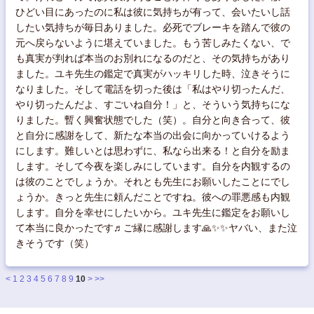
ひどい目にあったのに私は彼に気持ちが有って、会いたいし話
したい気持ちが毎日ありました。必死でブレーキを踏んで彼の
元へ戻らないように堪えていました。もう苦しみたくない、で
も真実が判れば本当のお別れになるのだと、その気持ちがあり
ました。ユキ先生の鑑定で真実がハッキリした時、泣きそうに
なりました。そして電話を切った後は「私はやり切ったんだ、
やり切ったんだよ、すごいね自分！」と、そういう気持ちにな
りました。暫く興奮状態でした（笑）。自分と向き合って、彼
と自分に感謝をして、新たな本当の出会に向かっていけるよう
にします。難しいとは思わずに、私なら出来る！と自分を励ま
します。そして今夜を楽しみにしています。自分を内観するの
は彼のことでしょうか。それとも先生にお願いしたことにでし
ょうか。きっと先生に頼んだことですね。彼への罪悪感も内観
します。自分を幸せにしたいから。ユキ先生に鑑定をお願いし
て本当に良かったです♬ご縁に感謝します🙏✨✨ヤバい、また泣
きそうです（笑）
<
1
2
3
4
5
6
7
8
9
10
>
>>