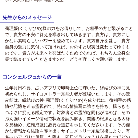
先生からのメッセージ
菊理媛(くくりひめ)様の力をお借りして、お相手の方と繋がること
で、貴方の不安に答えを導き出してゆきます。貴方は、貴方にし
かない素晴らしいパワーを秘めています。貴方自身を愛し、貴方
自身の魅力に気付いて頂ければ、おのずと現実は変わってゆくも
のです。貴方が未来へと羽ばたくためであれば、もちろん全身全
霊で臨ませていただきますので、どうぞ宜しくお願い致します。
コンシェルジュからの一言
生年月日不要、占いアプリで即時上位に輝いた、縁結びの神に見
初められし、サイコメトラー系能力者が登場いたします。その読
み筋は、縁結びの神･菊理媛(くくりひめ)を依り代に、御相手の感
情や記憶を辿る霊視術で、特に心情描写に強さを持ち、揺らぎも
つぶさに捉える鑑定です。対象者との霊的な同化が進めば、その
ぶん強いイメージ情報で状況を読み解き、問題の根源となる因縁
を見極め、逆転成就に必要な道筋を示してくださいます。その僅
かな情報から結論を導き出すサイコメトリー系透視術により、有
名占いアプリに所属した際も、即日でランク入りを果たすほどの