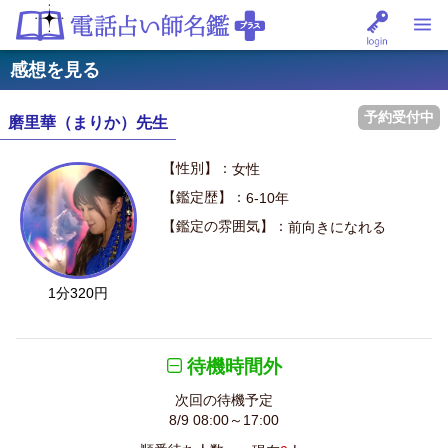
感想を見る
予約受付中
磨里華（まりか）先生
【性別】：
女性
【鑑定歴】：
6-10年
【鑑定の雰囲気】：
前向きになれる
1分320円
待機時間外
次回の待機予定
8/9 08:00～17:00