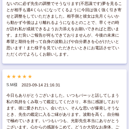
ないのに必ず先生の調整でそうなります(不思議です)夢を見るこ
とが相手も週4くらいになってくるように今回は強く強く引き寄
せと調整をしていただきました。相手側と彼女は先月くらいか
ら動かず今後はより離れるようになるとのことで、早くその時
が訪れ私が成就できるようお力添えをお願いできればと思いま
す。まだ良いご報告が何もできておりませんが、今後の未来に
希望と期待を持って自身の波動上げや自分磨きを心がけたいと
思います！また様子を見ていただきたいときにお電話させてい
ただくのでよろしくお願いします。
★★★★★
S.M様
2023-09-14 21:16:31
今日もありがとうございました。いつもバーッと話してしまう
私の気持をくみ取って鑑定してくださり、本当に感謝しており
ます。彼に愛されたい。会いたい。そんな思いが爆発しそうな
とき、先生の鑑定に入るご縁があります。波動を高く。自分軸
で極めていきます。いつもいつも、光影先生本当にありがとう
ございます。心からの感謝をこめて。どうか大切なお身体、ご