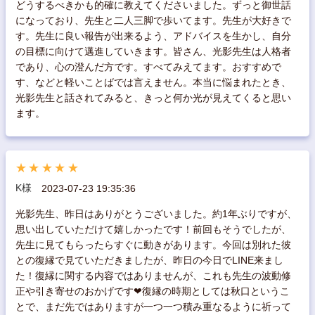
どうするべきかも的確に教えてくださいました。ずっと御世話
になっており、先生と二人三脚で歩いてます。先生が大好きで
す。先生に良い報告が出来るよう、アドバイスを生かし、自分
の目標に向けて邁進していきます。皆さん、光影先生は人格者
であり、心の澄んだ方です。すべてみえてます。おすすめで
す、などと軽いことばでは言えません。本当に悩まれたとき、
光影先生と話されてみると、きっと何か光が見えてくると思い
ます。
★★★★★
K様
2023-07-23 19:35:36
光影先生、昨日はありがとうございました。約1年ぶりですが、
思い出していただけて嬉しかったです！前回もそうでしたが、
先生に見てもらったらすぐに動きがあります。今回は別れた彼
との復縁で見ていただきましたが、昨日の今日でLINE来まし
た！復縁に関する内容ではありませんが、これも先生の波動修
正や引き寄せのおかげです‪❤︎復縁の時期としては秋口というこ
とで、まだ先ではありますが一つ一つ積み重なるように祈って