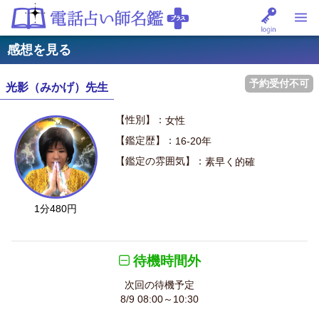
感想を見る
予約受付不可
光影（みかげ）先生
【性別】：
女性
【鑑定歴】：
16-20年
【鑑定の雰囲気】：
素早く的確
1分480円
待機時間外
次回の待機予定
8/9 08:00～10:30